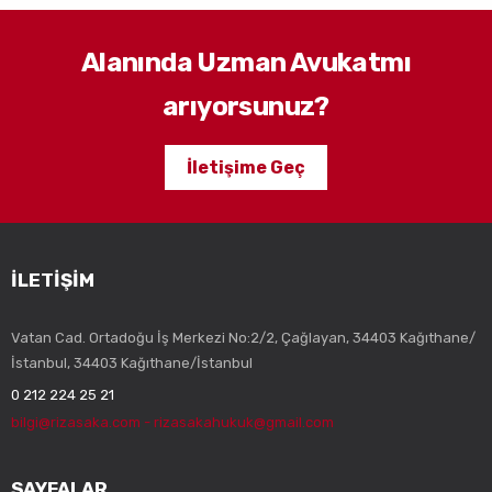
Alanında Uzman Avukatmı
arıyorsunuz?
İletişime Geç
İLETIŞIM
Vatan Cad. Ortadoğu İş Merkezi No:2/2, Çağlayan, 34403 Kağıthane/
İstanbul, 34403 Kağıthane/İstanbul
0 212 224 25 21
bilgi@rizasaka.com - rizasakahukuk@gmail.com
SAYFALAR