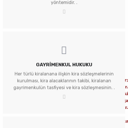
yöntemidir. .
GAYRIMENKUL HUKUKU
Her türlü kiralanana ilişkin kira sözleşmelerinin
Adalet güneş gibidir;
kurulması, kira alacaklarının takibi, kiralanan
varlığı aydınlık, yokluğu karanlıktır.
gayrimenkulün tasfiyesi ve kira sözleşmesinin. .
Ama unutulmasın ki
güneş mutlaka doğar ve karanlığa
sığınanlar aydınlıktan kaçamazlar.
Av. Rıza Saka