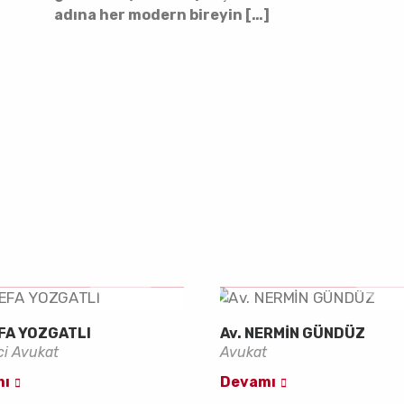
adına her modern bireyin […]
EFA YOZGATLI
Av. NERMİN GÜNDÜZ
ci Avukat
Avukat
mı
Devamı