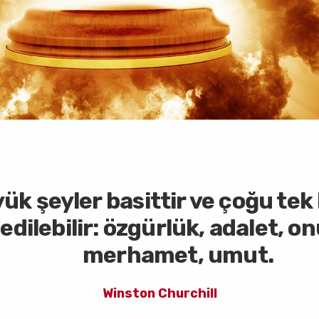
oplumun bakımını üstlenen kiş
k şeyler basittir ve çoğu tek 
len, kamu yararı için belirli bi
edilebilir: özgürlük, adalet, on
başka bir şey değildir.
merhamet, umut.
Winston Churchill
Thomas Aquinas