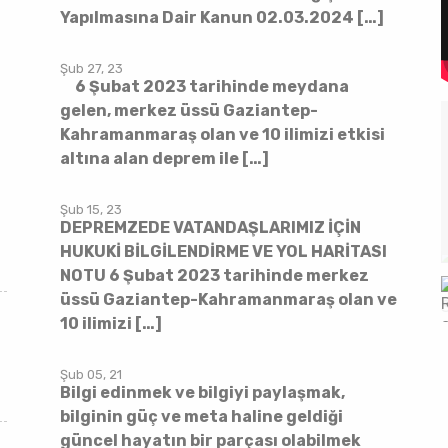
Yapılmasına Dair Kanun 02.03.2024 […]
Şub 27, 23
6 Şubat 2023 tarihinde meydana
gelen, merkez üssü Gaziantep-
Kahramanmaraş olan ve 10 ilimizi etkisi
altına alan deprem ile […]
Şub 15, 23
DEPREMZEDE VATANDAŞLARIMIZ İÇİN
HUKUKİ BİLGİLENDİRME VE YOL HARİTASI
NOTU 6 Şubat 2023 tarihinde merkez
üssü Gaziantep-Kahramanmaraş olan ve
10 ilimizi […]
Şub 05, 21
Bilgi edinmek ve bilgiyi paylaşmak,
bilginin güç ve meta haline geldiği
güncel hayatın bir parçası olabilmek