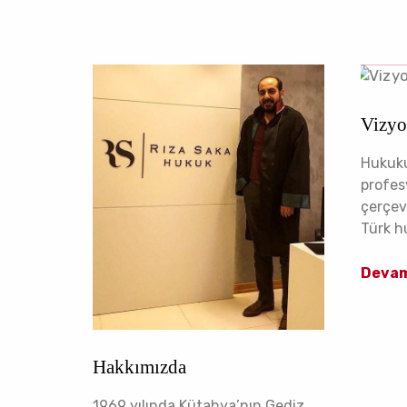
Vizy
Hukuku
profesy
çerçev
Türk h
Deva
Hakkımızda
1969 yılında Kütahya’nın Gediz