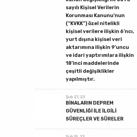
sayılı Kişisel Verilerin
Korunması Kanunu’nun
(“KVKK”) özel nitelikli
kişisel verilere ilişkin 6’ncı,
yurt dışına kişisel veri
aktarımına ilişkin 9’uncu
ve idari yaptırımlara ilişkin
18’inci maddelerinde
çeşitli değişiklikler
yapılmıştır.
Şub 27, 23
BİNALARIN DEPREM
GÜVENLİĞİ İLE İLGİLİ
SÜREÇLER VE SÜRELER
Şub 15, 23