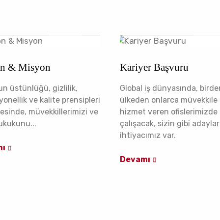
on & Misyon
Kariyer Başvuru
n üstünlüğü, gizlilik,
Global iş dünyasında, birde
onellik ve kalite prensipleri
ülkeden onlarca müvekkile
esinde, müvekkillerimizi ve
hizmet veren ofislerimizde
ukukunu...
çalışacak, sizin gibi adayla
ihtiyacımız var.
mı
Devamı