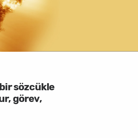
i tarafından
bir sözcükle
r gerekçeden
ur, görev,