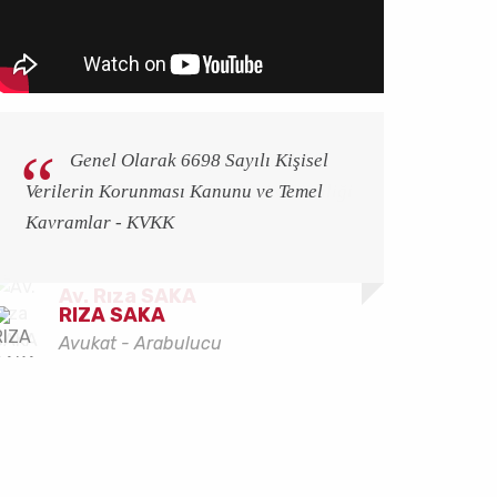
Kişisel Verilerin İşlenmesindeki
Genel Olarak 6698 Sayılı Kişisel
Haklarımız Nelerdir? | Rsk Veri Güvenliği
Verilerin Korunması Kanunu ve Temel
Kavramlar - KVKK
RIZA SAKA
Av. Zühal Arslan
Av. Rıza SAKA
Av. Rıza SAKA
Avukat - Arabulucu
Kıdemli Avukat
RIZA SAKA
RIZA SAKA
Avukat - Arabulucu
Avukat - Arabulucu